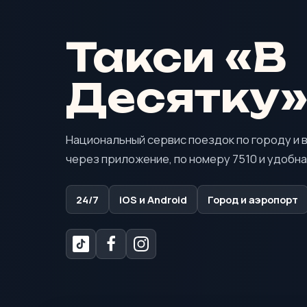
Такси «В
Десятку
Национальный сервис поездок по городу и в
через приложение, по номеру 7510 и удобна
24/7
iOS и Android
Город и аэропорт