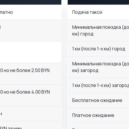
латно
Подача такси
N
Минимальная поездка (до
км) город
N
1 км (после 1-х км) город
Минимальная поездка (до
00 но не более 2.50 BYN
км) загород
1 км (после 1-х км) загоро
00 но не более 4.00 BYN
Бесплатное ожидание
н
Платное ожидание
BYN за мин