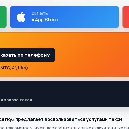
СКАЧАТЬ
в App Store
казать по телефону
ТС, A1, life:)
ля заказа такси
сятку» предлагает воспользоваться услугами такси
ое таксометром, имеющее соответствующие отличительные зна