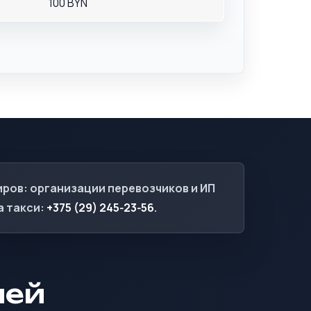
100 BYN
иров: организации перевозчиков и ИП
а такси:
+375 (29) 245‑23‑56
.
лей